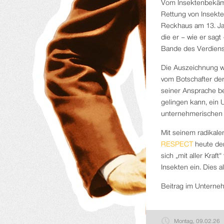
Vom Insektenbekämp
Rettung von Insekte
Reckhaus am 13. Jan
die er – wie er sagt
Bande des Verdiens
Die Auszeichnung w
vom Botschafter der
seiner Ansprache be
gelingen kann, ein 
unternehmerischen E
Mit seinem radikal
RESPECT
heute den
sich „mit aller Kraf
Insekten ein. Dies a
Beitrag im Untern
Montag, 09.02.26