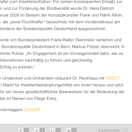
fer zum Insektenschützer: Für seinen konsequenten Einsatz zur
n und zur Förderung der Biodiversität wurde Dr. Hans-Dietrich
uar 2026 im Beisein der Konzeptkünstler Frank und Patrik Riklin,
 – als „seine Fluchthelfer“ bezeichnet, mit dem Verdienstkreuz am
tordens der Bundesrepublik Deutschland ausgezeichnet.
urde von Bundespräsident Frank-Walter Steinmeier verliehen und
 Bundesrepublik Deutschland in Bern, Markus Potzel, überreicht. In
tonte Potzel: „Ihr Engagement ist ein Vorzeigemodell dafür, wie es
Unternehmen nachhaltig zu führen und gleichzeitig
rfolg zu erzielen.“
en Umdenken und Umhandeln reduziert Dr. Reckhaus mit
INSECT-
 Markt für Insektenbekämpfungsmittel von innen heraus und setzt
t“ für ein neues gesellschaftliches Bewusstsein für die Bedeutung der
lles im Namen von Fliege Erika.
ehmermagazin
LEADER
1
0 Kommentare