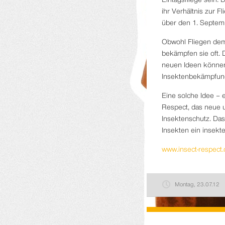
Eintagsfliege sein.
ihr Verhältnis zur F
über den 1. Septem
Obwohl Fliegen dem 
bekämpfen sie oft. D
neuen Ideen können
Insektenbekämpfung
Eine solche Idee – e
Respect, das neue u
Insektenschutz. Das
Insekten ein insekt
www.insect-respect.
Montag, 23.07.12