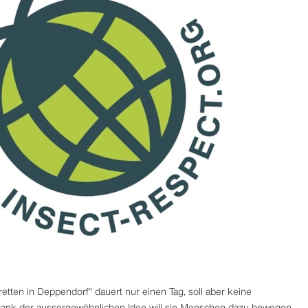
retten in Deppendorf“ dauert nur einen Tag, soll aber keine