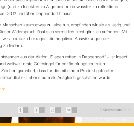
 Dank der aussergewöhnlichen Idee will sie Menschen dazu bewegen,
liege (und zu Insekten im Allgemeinen) bewusster zu reflektieren –
ber 2012 und über Deppendorf hinaus.
Menschen kaum etwas zu leide tun, empfinden wir sie als lästig und
ieser Widerspruch lässt sich vermutlich nicht gänzlich aufheben. Mit
 wir aber dazu beitragen, die negativen Auswirkungen der
 zu lindern.
ntstanden aus der Aktion „Fliegen retten in Deppendorf“ – ist Insect
nd weltweit erste Gütesiegel für bekämpfungsneutralen
 Zeichen garantiert, dass für die mit einem Produkt getöteten
enfreundlicher Lebensraum als Ausgleich geschaffen wurde.
org
1
0 Kommentare