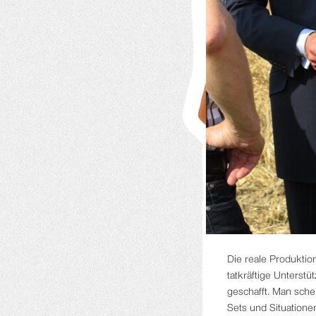
Die reale Produktion
tatkräftige Unterst
geschafft. Man scheu
Sets und Situatione