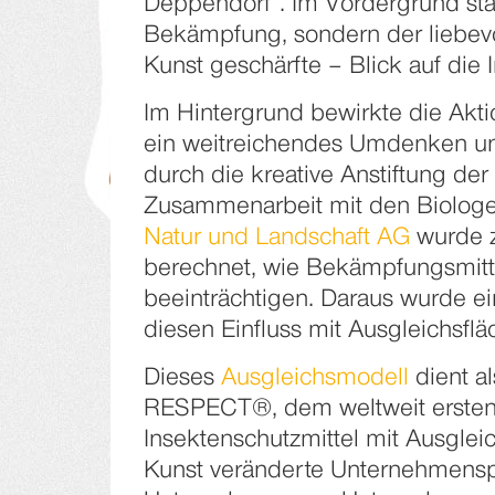
Deppendorf“. Im Vordergrund sta
Bekämpfung, sondern der liebevol
Kunst geschärfte – Blick auf die 
Im Hintergrund bewirkte die Akti
ein weitreichendes Umdenken un
durch die kreative Anstiftung der
Zusammenarbeit mit den Biolog
Natur und Landschaft AG
wurde z
berechnet, wie Bekämpfungsmitte
beeinträchtigen. Daraus wurde ei
diesen Einfluss mit Ausgleichsfl
Dieses
Ausgleichsmodell
dient a
RESPECT®, dem weltweit ersten 
Insektenschutzmittel mit Ausglei
Kunst veränderte Unternehmensp