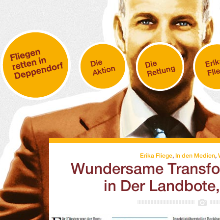
Erika Fliege
,
In den Medien
,
Wundersame Transfor
in Der Landbote,